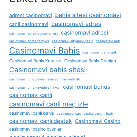
bahis sitesi casinomavi
adresi casinomavi
casinomavi adres
canli casinomavi
casinomavi adresi
casinomavi adres güncellemesi
casinomavi adres tarayıcı
casinomavi altyapısı nedir
casinomavi apk
Casinomavi Bahis
casinomavi bahis apk
Casinomavi Bahis Kuralları
Casinomavi Bahis Oranları
Casinomavi bahis sitesi
casinomavi bingo oynamanın adımları nelerdir
casinomavi bonus
casinomavi bir şikayetiniz mi var
casinomavi canli
casinomavi canli maç izle
casinomavi canlı bahis
casinomavi canlı casino yardım hattı
casinomavi canlı destek
Casinomavi Casino
casinomavi casino oyunları