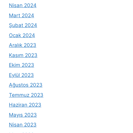
Nisan 2024
Mart 2024
Şubat 2024
Ocak 2024
Aralık 2023
Kasım 2023
Ekim 2023
Eylül 2023
Ağustos 2023
Temmuz 2023
Haziran 2023
Mayıs 2023
Nisan 2023