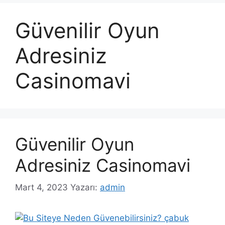
Güvenilir Oyun
Adresiniz
Casinomavi
Güvenilir Oyun
Adresiniz Casinomavi
Mart 4, 2023
Yazarı:
admin