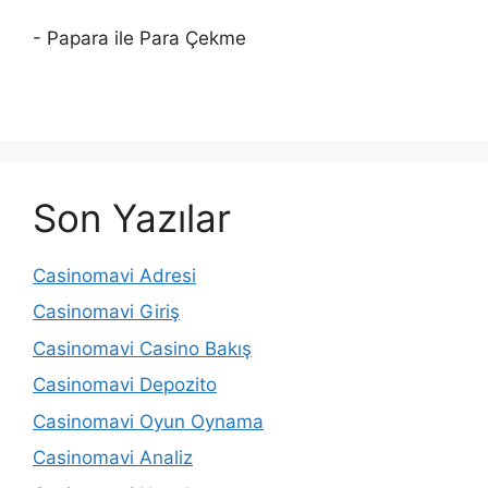
- Papara ile Para Çekme
Son Yazılar
Casinomavi Adresi
Casinomavi Giriş
Casinomavi Casino Bakış
Casinomavi Depozito
Casinomavi Oyun Oynama
Casinomavi Analiz