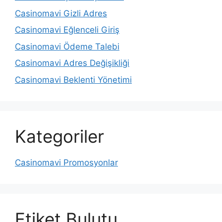
Casinomavi Gizli Adres
Casinomavi Eğlenceli Giriş
Casinomavi Ödeme Talebi
Casinomavi Adres Değişikliği
Casinomavi Beklenti Yönetimi
Kategoriler
Casinomavi Promosyonlar
Etiket Bulutu