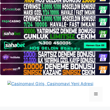
İçeriğe
atla
Menü