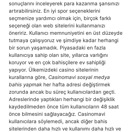
sonuçlarını inceleyerek para kazanma şansınızı
artırabilirsiniz. En iyi spor seçeneklerini
seçmenize yardımcı olmak için, birçok farklı
seçeneği olan web sitelerini kullanmanızı
öneririz. Kullanıcı memnuniyetini en üst düzeyde
tutmaya çalışıyoruz ve şimdiye kadar herhangi
bir sorun yaşamadık. Piyasadaki en fazla
kullanıcıya sahip olan site, yıllarca varlığını
koruyor ve en çok bahisçilere ev sahipliği
yapıyor. Ülkemizdeki casino sitelerinin
kurallarına göre,
Casinomavi sosyal medya
bahis yapmak
her hafta adresi değiştirmek
zorunda ancak bu süreç kullanıcılardan geçti.
Adreslerinde yaptıkları herhangi bir değişiklik
kaydedilmeden önce tüm kullanıcıların 48 saat
önce bilmesini sağlayacağız. Casinomavi
kullanıcılara söylemedi, ancak diğer bahis
sitelerinden daha hızlı ve kullanımı daha hızlı ve