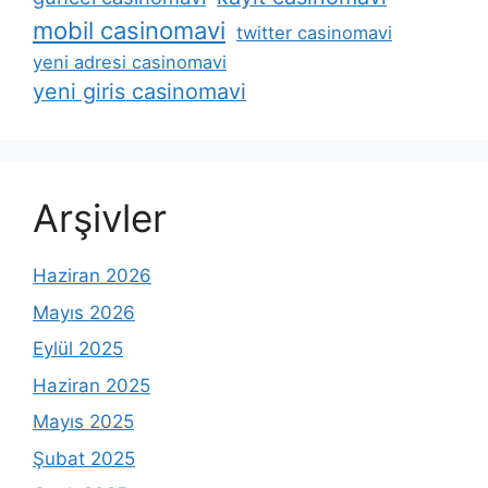
mobil casinomavi
twitter casinomavi
yeni adresi casinomavi
yeni giris casinomavi
Arşivler
Haziran 2026
Mayıs 2026
Eylül 2025
Haziran 2025
Mayıs 2025
Şubat 2025