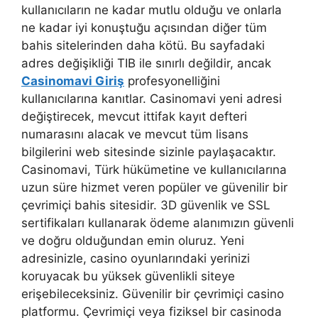
kullanıcıların ne kadar mutlu olduğu ve onlarla
ne kadar iyi konuştuğu açısından diğer tüm
bahis sitelerinden daha kötü. Bu sayfadaki
adres değişikliği TIB ile sınırlı değildir, ancak
Casinomavi Giriş
profesyonelliğini
kullanıcılarına kanıtlar. Casinomavi yeni adresi
değiştirecek, mevcut ittifak kayıt defteri
numarasını alacak ve mevcut tüm lisans
bilgilerini web sitesinde sizinle paylaşacaktır.
Casinomavi, Türk hükümetine ve kullanıcılarına
uzun süre hizmet veren popüler ve güvenilir bir
çevrimiçi bahis sitesidir. 3D güvenlik ve SSL
sertifikaları kullanarak ödeme alanımızın güvenli
ve doğru olduğundan emin oluruz. Yeni
adresinizle, casino oyunlarındaki yerinizi
koruyacak bu yüksek güvenlikli siteye
erişebileceksiniz. Güvenilir bir çevrimiçi casino
platformu. Çevrimiçi veya fiziksel bir casinoda