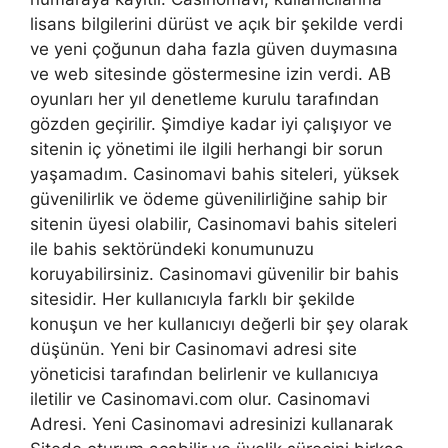
lisans bilgilerini dürüst ve açık bir şekilde verdi
ve yeni çoğunun daha fazla güven duymasına
ve web sitesinde göstermesine izin verdi. AB
oyunları her yıl denetleme kurulu tarafından
gözden geçirilir. Şimdiye kadar iyi çalışıyor ve
sitenin iç yönetimi ile ilgili herhangi bir sorun
yaşamadım. Casinomavi bahis siteleri, yüksek
güvenilirlik ve ödeme güvenilirliğine sahip bir
sitenin üyesi olabilir, Casinomavi bahis siteleri
ile bahis sektöründeki konumunuzu
koruyabilirsiniz. Casinomavi güvenilir bir bahis
sitesidir. Her kullanıcıyla farklı bir şekilde
konuşun ve her kullanıcıyı değerli bir şey olarak
düşünün. Yeni bir Casinomavi adresi site
yöneticisi tarafından belirlenir ve kullanıcıya
iletilir ve Casinomavi.com olur. Casinomavi
Adresi. Yeni Casinomavi adresinizi kullanarak