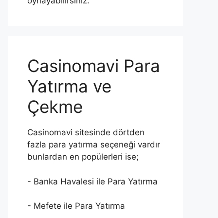
oynayabilirsiniz.
Casinomavi Para
Yatırma ve
Çekme
Casinomavi sitesinde dörtden
fazla para yatırma seçeneği vardır
bunlardan en popülerleri ise;
- Banka Havalesi ile Para Yatırma
- Mefete ile Para Yatırma