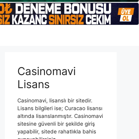
Casinomavi
Lisans
Casinomavi, lisanslı bir sitedir.
Lisans bilgileri ise; Curacao lisansı
altında lisanslanmıştır. Casinomavi
sitesine güvenli bir şekilde giriş
yapabilir, sitede rahatlıkla bahis