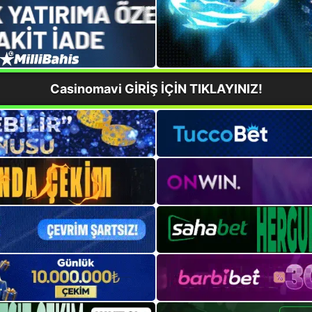
Casinomavi GİRİŞ İÇİN TIKLAYINIZ!