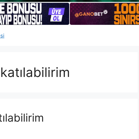
katılabilirim
labilirim