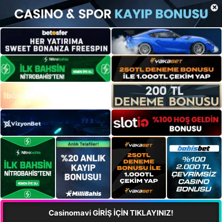
×
Casinomavi GİRİŞ İÇİN TIKLAYINIZ!