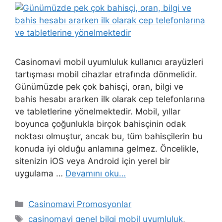
Casinomavi mobil uyumluluk kullanıcı arayüzleri
tartışması mobil cihazlar etrafında dönmelidir.
Günümüzde pek çok bahisçi, oran, bilgi ve
bahis hesabı ararken ilk olarak cep telefonlarına
ve tabletlerine yönelmektedir. Mobil, yıllar
boyunca çoğunlukla birçok bahisçinin odak
noktası olmuştur, ancak bu, tüm bahisçilerin bu
konuda iyi olduğu anlamına gelmez. Öncelikle,
sitenizin iOS veya Android için yerel bir
uygulama …
Devamını oku…
Kategoriler
Casinomavi Promosyonlar
Etiketler
casinomavi genel bilgi mobil uyumluluk
,