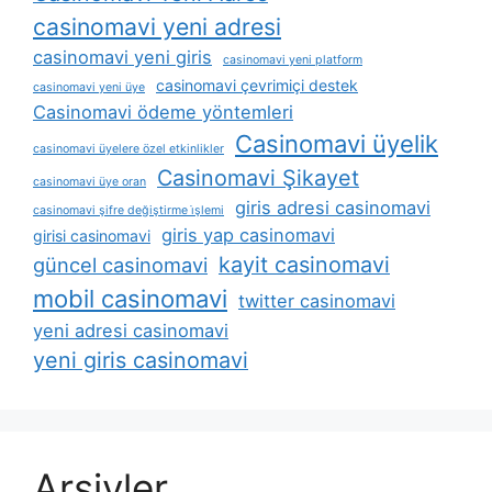
casinomavi yeni adresi
casinomavi yeni giris
casinomavi yeni platform
casinomavi çevrimiçi destek
casinomavi yeni üye
Casinomavi ödeme yöntemleri
Casinomavi üyelik
casinomavi üyelere özel etkinlikler
Casinomavi Şikayet
casinomavi üye oran
giris adresi casinomavi
casinomavi şifre değiştirme i̇şlemi
giris yap casinomavi
girisi casinomavi
kayit casinomavi
güncel casinomavi
mobil casinomavi
twitter casinomavi
yeni adresi casinomavi
yeni giris casinomavi
Arşivler