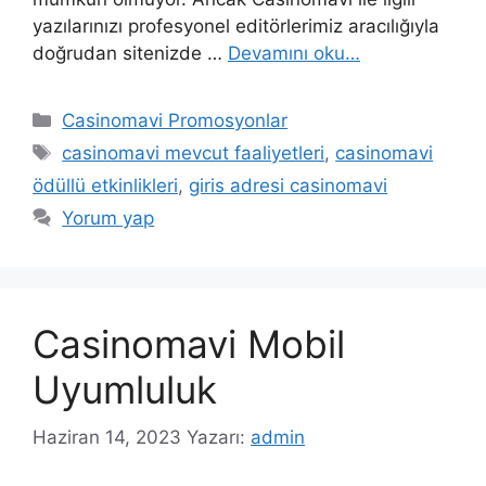
yazılarınızı profesyonel editörlerimiz aracılığıyla
doğrudan sitenizde …
Devamını oku…
Kategoriler
Casinomavi Promosyonlar
Etiketler
casinomavi mevcut faaliyetleri
,
casinomavi
ödüllü etkinlikleri
,
giris adresi casinomavi
Yorum yap
Casinomavi Mobil
Uyumluluk
Haziran 14, 2023
Yazarı:
admin