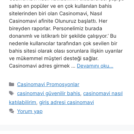
sahip en popüler ve en çok kullanılan bahis
sitelerinden biri olan Casinomavi, Nasıl
Casinomavi afinite Olunuruz başlattı. Her
bireyden raporlar. Personelimiz burada
donanımlı ve istikrarlı bir şekilde çalışıyor.’ Bu
nedenle kullanıcılar tarafından çok sevilen bir
bahis sitesi olarak olası sorunlara ilişkin uyarılar
ve mükemmel müşteri desteği sağlar.
Casinomavi adres girmek …
Devamını oku…
Kategoriler
Casinomavi Promosyonlar
Etiketler
casinomavi güvenilir bahis
,
casinomavi nasıl
katılabilirim
,
giris adresi casinomavi
Yorum yap