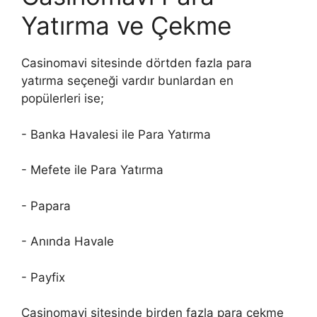
Yatırma ve Çekme
Casinomavi sitesinde dörtden fazla para
yatırma seçeneği vardır bunlardan en
popülerleri ise;
- Banka Havalesi ile Para Yatırma
- Mefete ile Para Yatırma
- Papara
- Anında Havale
- Payfix
Casinomavi sitesinde birden fazla para çekme