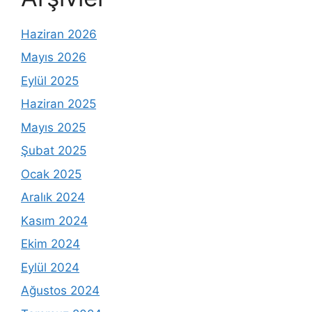
Haziran 2026
Mayıs 2026
Eylül 2025
Haziran 2025
Mayıs 2025
Şubat 2025
Ocak 2025
Aralık 2024
Kasım 2024
Ekim 2024
Eylül 2024
Ağustos 2024