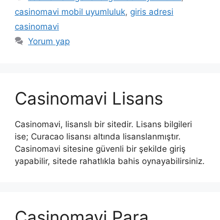
casinomavi mobil uyumluluk
,
giris adresi
casinomavi
Yorum yap
Casinomavi Lisans
Casinomavi, lisanslı bir sitedir. Lisans bilgileri
ise; Curacao lisansı altında lisanslanmıştır.
Casinomavi sitesine güvenli bir şekilde giriş
yapabilir, sitede rahatlıkla bahis oynayabilirsiniz.
Casinomavi Para