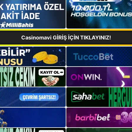
Casinomavi GİRİŞ İÇİN TIKLAYINIZ!