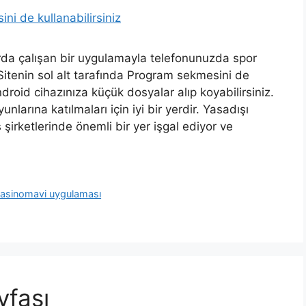
da çalışan bir uygulamayla telefonunuzda spor
 Sitenin sol alt tarafında Program sekmesini de
droid cihazınıza küçük dosyalar alıp koyabilirsiniz.
nlarına katılmaları için iyi bir yerdir. Yasadışı
s şirketlerinde önemli bir yer işgal ediyor ve
asinomavi uygulaması
yfası