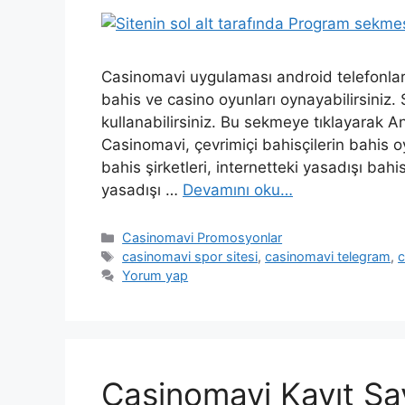
Casinomavi uygulaması android telefonlar
bahis ve casino oyunları oynayabilirsiniz.
kullanabilirsiniz. Bu sekmeye tıklayarak An
Casinomavi, çevrimiçi bahisçilerin bahis oyu
bahis şirketleri, internetteki yasadışı bahi
yasadışı …
Devamını oku…
Kategoriler
Casinomavi Promosyonlar
Etiketler
casinomavi spor sitesi
,
casinomavi telegram
,
c
Yorum yap
Casinomavi Kayıt Sa