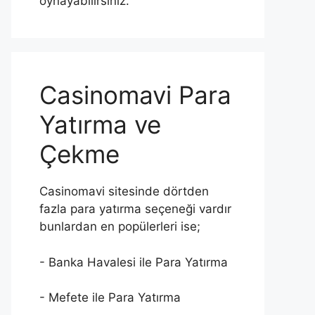
oynayabilirsiniz.
Casinomavi Para
Yatırma ve
Çekme
Casinomavi sitesinde dörtden
fazla para yatırma seçeneği vardır
bunlardan en popülerleri ise;
- Banka Havalesi ile Para Yatırma
- Mefete ile Para Yatırma