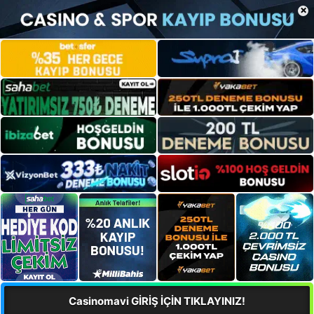
×
Casinomavi GİRİŞ İÇİN TIKLAYINIZ!