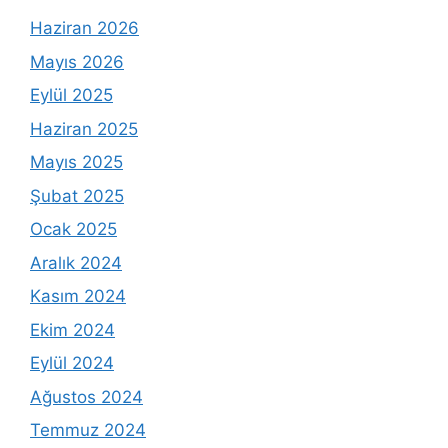
Haziran 2026
Mayıs 2026
Eylül 2025
Haziran 2025
Mayıs 2025
Şubat 2025
Ocak 2025
Aralık 2024
Kasım 2024
Ekim 2024
Eylül 2024
Ağustos 2024
Temmuz 2024