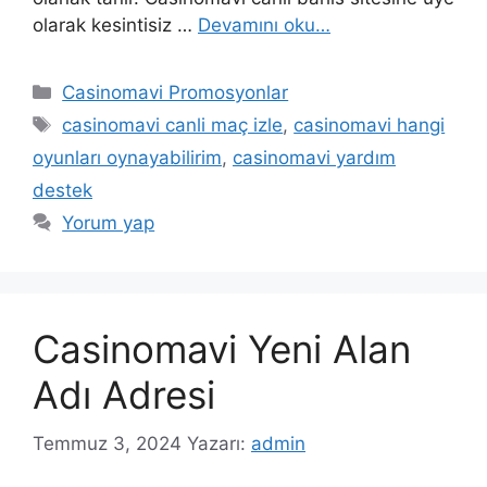
olarak kesintisiz …
Devamını oku…
Kategoriler
Casinomavi Promosyonlar
Etiketler
casinomavi canli maç izle
,
casinomavi hangi
oyunları oynayabilirim
,
casinomavi yardım
destek
Yorum yap
Casinomavi Yeni Alan
Adı Adresi
Temmuz 3, 2024
Yazarı:
admin