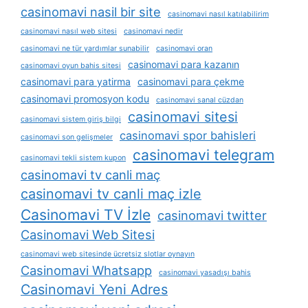
casinomavi nasil bir site
casinomavi nasıl katılabilirim
casinomavi nasıl web sitesi
casinomavi nedir
casinomavi ne tür yardımlar sunabilir
casinomavi oran
casinomavi para kazanın
casinomavi oyun bahis sitesi
casinomavi para yatirma
casinomavi para çekme
casinomavi promosyon kodu
casinomavi sanal cüzdan
casinomavi sitesi
casinomavi sistem giriş bilgi
casinomavi spor bahisleri
casinomavi son gelişmeler
casinomavi telegram
casinomavi tekli sistem kupon
casinomavi tv canli maç
casinomavi tv canli maç izle
Casinomavi TV İzle
casinomavi twitter
Casinomavi Web Sitesi
casinomavi web sitesinde ücretsiz slotlar oynayın
Casinomavi Whatsapp
casinomavi yasadışı bahis
Casinomavi Yeni Adres