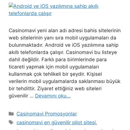
Casinomavi yeni alan adı adresi bahis sitelerinin
web sitelerinin yanı sıra mobil uygulamaları da
bulunmaktadır. Android ve iOS yazılımına sahip
akıllı telefonlarda çalışır. Casinomavi bu listeye
dahil değildir. Farklı para birimlerinde para
ticareti yapmak için mobil uygulamaları
kullanmak çok tehlikeli bir şeydir. Kişisel
verilerin mobil uygulamalarda saklanması büyük
bir tehdittir. Ziyaret ettiğiniz web siteleri
güvenilir …
Devamını oku…
Kategoriler
Casinomavi Promosyonlar
Etiketler
casinomavi en güvenilir pilot sitesi
,