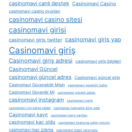
casinomavi canlı destek
Casinomavi Casino
casinomavi casino oyunları
casinomavi casino sitesi
casinomavi girisi
casinomavi giris yap
casinomavi giris twitter
Casinomavi giriş
Casinomavi giriş adresi
casinomavi giriş bilgileri
Casinomavi Güncel
casinomavi güncel adres
Casinomavi güncel giriş
Casinomavi Güvenebilir Misin
casinomavi güvenilir bahis
Casinomavi Güvenilir Mi
casinomavi güvenli adres
casinomavi instagram
casinomavi i̇çerik
casinomavi i̇çin belge talebi
casinomavi kapsamlı bilgi web
Casinomavi kayıt
casinomavi kayıt sayfası
casinomavi kaç oldu
casinomavi lisansına sahip misiniz
casinomavi maç izleme
casinomavi mobil versiyonu