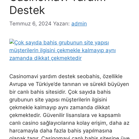
Destek
Temmuz 6, 2024
Yazarı:
admin
Casinomavi yardım destek seobahis, özellikle
Avrupa ve Türkiye’de tanınan ve sürekli büyüyen
bir canlı bahis sitesidir. Çok sayıda bahis
grubunun site yapısı müşterilerin ilgisini
çekmekle kalmayıp aynı zamanda dikkat
çekmektedir. Güvenilir lisanslara ve kapsamlı
canlı casino sağlayıcılarına kolay erişim, daha az
harcamayla daha fazla bahis yapılmasına
olanak tanır. Casinomavi canlı bahis sitesine üye