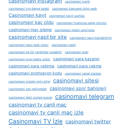
casinomavi instagram
casinomavi i̇çerik
casinomavi i̇çin belge talebi
casinomavi kapsamlı bilgi web
Casinomavi kayıt
casinomavi kayıt sayfası
casinomavi kaç oldu
casinomavi lisansına sahip misiniz
casinomavi maç izleme
casinomavi mobil versiyonu
casinomavi nasil bir site
casinomavi nasıl katılabilirim
casinomavi nasıl web sitesi
casinomavi nedir
casinomavi ne tür yardımlar sunabilir
casinomavi oran
casinomavi para kazanın
casinomavi oyun bahis sitesi
casinomavi para yatirma
casinomavi para çekme
casinomavi promosyon kodu
casinomavi sanal cüzdan
casinomavi sitesi
casinomavi sistem giriş bilgi
casinomavi spor bahisleri
casinomavi son gelişmeler
casinomavi telegram
casinomavi tekli sistem kupon
casinomavi tv canli maç
casinomavi tv canli maç izle
Casinomavi TV İzle
casinomavi twitter