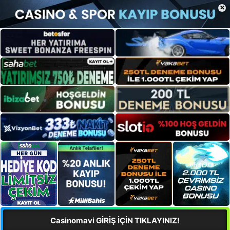
×
Casinomavi GİRİŞ İÇİN TIKLAYINIZ!