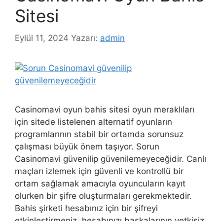
Sitesi
Eylül 11, 2024
Yazarı:
admin
Casinomavi oyun bahis sitesi oyun meraklıları
için sitede listelenen alternatif oyunların
programlarının stabil bir ortamda sorunsuz
çalışması büyük önem taşıyor. Sorun
Casinomavi güvenilip güvenilemeyeceğidir. Canlı
maçları izlemek için güvenli ve kontrollü bir
ortam sağlamak amacıyla oyuncuların kayıt
olurken bir şifre oluşturmaları gerekmektedir.
Bahis şirketi hesabınız için bir şifreyi
etkinleştirmeniz, hesabınızı başkalarının yetkisiz