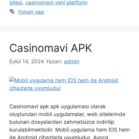
sitesi
,
casinomavi yeni platform
Yorum yap
Casinomavi APK
Eylül 14, 2024
Yazarı:
admin
Casinomavi apk apk uygulaması olarak
oluşturulan mobil uygulamalar, web sitelerinde
bulunan dosyalardan zahmetsizce indirilip
kurulabilmektedir. Mobil uygulama hem İOS hem
de Android cihazlarla uyumludur. Ayrıca