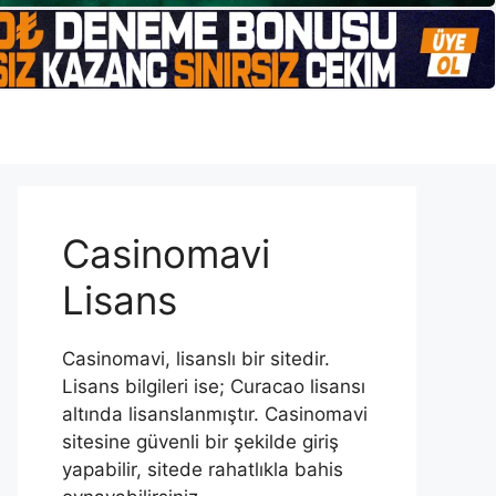
Casinomavi
Lisans
Casinomavi, lisanslı bir sitedir.
Lisans bilgileri ise; Curacao lisansı
altında lisanslanmıştır. Casinomavi
sitesine güvenli bir şekilde giriş
yapabilir, sitede rahatlıkla bahis