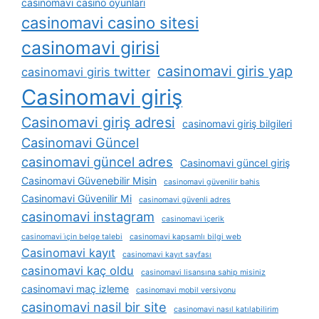
casinomavi casino oyunları
casinomavi casino sitesi
casinomavi girisi
casinomavi giris yap
casinomavi giris twitter
Casinomavi giriş
Casinomavi giriş adresi
casinomavi giriş bilgileri
Casinomavi Güncel
casinomavi güncel adres
Casinomavi güncel giriş
Casinomavi Güvenebilir Misin
casinomavi güvenilir bahis
Casinomavi Güvenilir Mi
casinomavi güvenli adres
casinomavi instagram
casinomavi i̇çerik
casinomavi i̇çin belge talebi
casinomavi kapsamlı bilgi web
Casinomavi kayıt
casinomavi kayıt sayfası
casinomavi kaç oldu
casinomavi lisansına sahip misiniz
casinomavi maç izleme
casinomavi mobil versiyonu
casinomavi nasil bir site
casinomavi nasıl katılabilirim