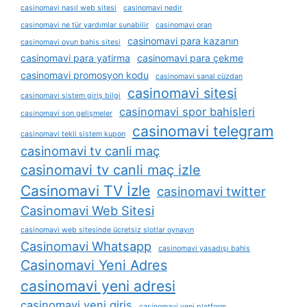
casinomavi nasıl web sitesi
casinomavi nedir
casinomavi ne tür yardımlar sunabilir
casinomavi oran
casinomavi para kazanın
casinomavi oyun bahis sitesi
casinomavi para yatirma
casinomavi para çekme
casinomavi promosyon kodu
casinomavi sanal cüzdan
casinomavi sitesi
casinomavi sistem giriş bilgi
casinomavi spor bahisleri
casinomavi son gelişmeler
casinomavi telegram
casinomavi tekli sistem kupon
casinomavi tv canli maç
casinomavi tv canli maç izle
Casinomavi TV İzle
casinomavi twitter
Casinomavi Web Sitesi
casinomavi web sitesinde ücretsiz slotlar oynayın
Casinomavi Whatsapp
casinomavi yasadışı bahis
Casinomavi Yeni Adres
casinomavi yeni adresi
casinomavi yeni giris
casinomavi yeni platform