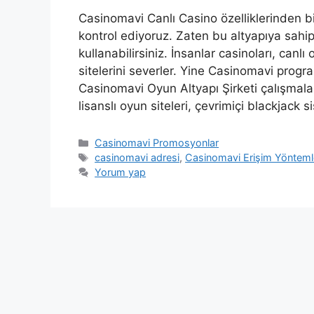
Casinomavi Canlı Casino özelliklerinden b
kontrol ediyoruz. Zaten bu altyapıya sahip 
kullanabilirsiniz. İnsanlar casinoları, can
sitelerini severler. Yine Casinomavi progr
Casinomavi Oyun Altyapı Şirketi çalışmalar
lisanslı oyun siteleri, çevrimiçi blackjack 
Kategoriler
Casinomavi Promosyonlar
Etiketler
casinomavi adresi
,
Casinomavi Erişim Yönteml
Yorum yap