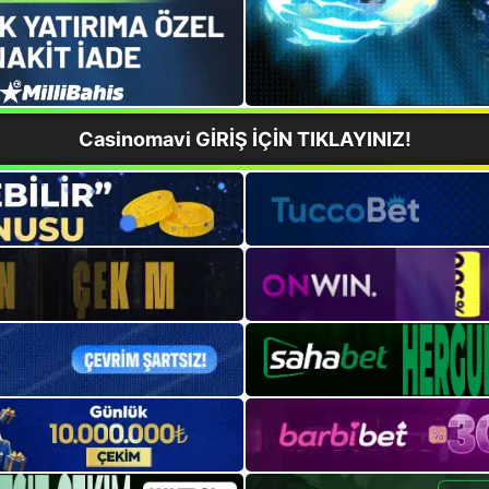
Casinomavi GİRİŞ İÇİN TIKLAYINIZ!