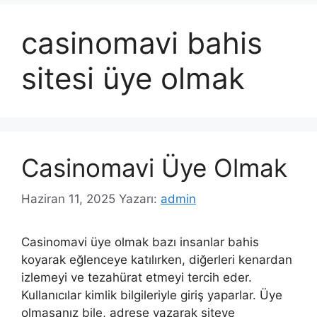
casinomavi bahis
sitesi üye olmak
Casinomavi Üye Olmak
Haziran 11, 2025
Yazarı:
admin
Casinomavi üye olmak bazı insanlar bahis
koyarak eğlenceye katılırken, diğerleri kenardan
izlemeyi ve tezahürat etmeyi tercih eder.
Kullanıcılar kimlik bilgileriyle giriş yaparlar. Üye
olmasanız bile, adrese yazarak siteye