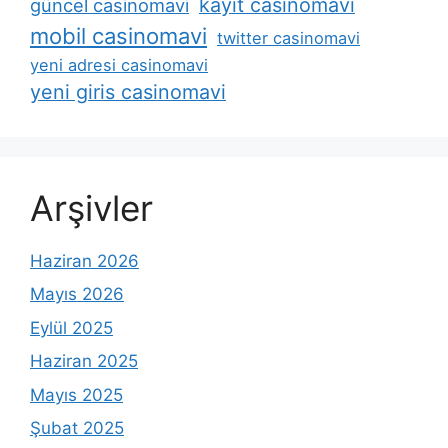
kayit casinomavi
güncel casinomavi
mobil casinomavi
twitter casinomavi
yeni adresi casinomavi
yeni giris casinomavi
Arşivler
Haziran 2026
Mayıs 2026
Eylül 2025
Haziran 2025
Mayıs 2025
Şubat 2025