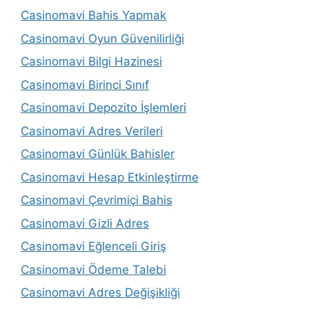
Casinomavi Bahis Yapmak
Casinomavi Oyun Güvenilirliği
Casinomavi Bilgi Hazinesi
Casinomavi Birinci Sınıf
Casinomavi Depozito İşlemleri
Casinomavi Adres Verileri
Casinomavi Günlük Bahisler
Casinomavi Hesap Etkinleştirme
Casinomavi Çevrimiçi Bahis
Casinomavi Gizli Adres
Casinomavi Eğlenceli Giriş
Casinomavi Ödeme Talebi
Casinomavi Adres Değişikliği