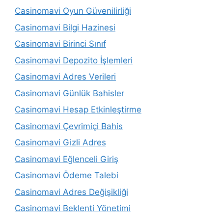
Casinomavi Oyun Güvenilirliği
Casinomavi Bilgi Hazinesi
Casinomavi Birinci Sınıf
Casinomavi Depozito İşlemleri
Casinomavi Adres Verileri
Casinomavi Günlük Bahisler
Casinomavi Hesap Etkinleştirme
Casinomavi Çevrimiçi Bahis
Casinomavi Gizli Adres
Casinomavi Eğlenceli Giriş
Casinomavi Ödeme Talebi
Casinomavi Adres Değişikliği
Casinomavi Beklenti Yönetimi