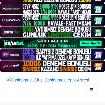
İçeriğe
atla
Menü