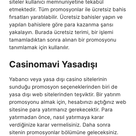
siteler kullanıcı memnuniyetine tekabül
etmektedir. Tüm promosyonlar ile ücretsiz bahis
fırsatları yaratılabilir. Ücretsiz bahisler yapın ve
yapılan bahislere göre para kazanma şansı
yakalayın. Burada ücretsiz terimi, bir işlemi
tamamladıktan sonra alınan bir promosyonu
tanımlamak için kullanılır.
Casinomavi Yasadışı
Yabancı veya yasa dışı casino sitelerinin
sunduğu promosyon seçeneklerinden biri de
yasa dışı web sitelerinden teşviktir. Bir yatırım
promosyonu almak için, hesabınızı açtığınız web
sitesine para yatırmanız gerekecektir. Para
yatırmadan önce, nasıl yatırmaya karar
verdiğinize karar vermelisiniz. Daha sonra
sitenin promosyonlar bölümüne geleceksiniz.