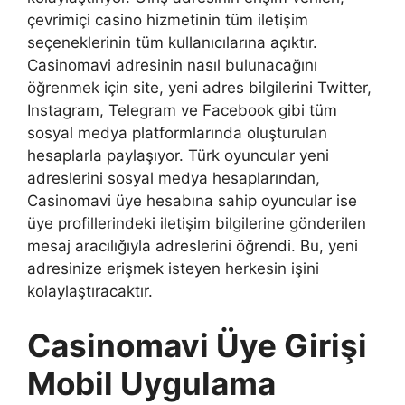
çevrimiçi casino hizmetinin tüm iletişim
seçeneklerinin tüm kullanıcılarına açıktır.
Casinomavi adresinin nasıl bulunacağını
öğrenmek için site, yeni adres bilgilerini Twitter,
Instagram, Telegram ve Facebook gibi tüm
sosyal medya platformlarında oluşturulan
hesaplarla paylaşıyor. Türk oyuncular yeni
adreslerini sosyal medya hesaplarından,
Casinomavi üye hesabına sahip oyuncular ise
üye profillerindeki iletişim bilgilerine gönderilen
mesaj aracılığıyla adreslerini öğrendi. Bu, yeni
adresinize erişmek isteyen herkesin işini
kolaylaştıracaktır.
Casinomavi Üye Girişi
Mobil Uygulama