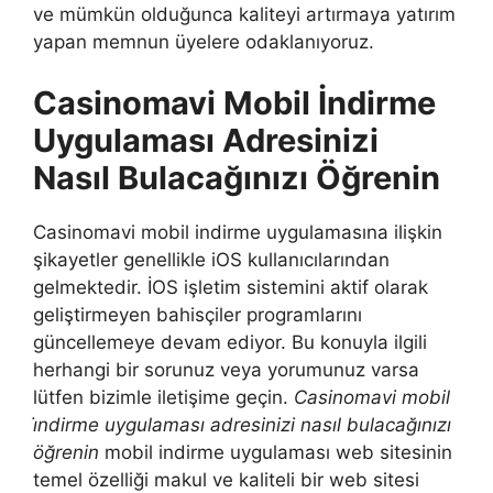
ve mümkün olduğunca kaliteyi artırmaya yatırım
yapan memnun üyelere odaklanıyoruz.
Casinomavi Mobil İndirme
Uygulaması Adresinizi
Nasıl Bulacağınızı Öğrenin
Casinomavi mobil indirme uygulamasına ilişkin
şikayetler genellikle iOS kullanıcılarından
gelmektedir. İOS işletim sistemini aktif olarak
geliştirmeyen bahisçiler programlarını
güncellemeye devam ediyor. Bu konuyla ilgili
herhangi bir sorunuz veya yorumunuz varsa
lütfen bizimle iletişime geçin.
Casinomavi mobil
i̇ndirme uygulaması adresinizi nasıl bulacağınızı
öğrenin
mobil indirme uygulaması web sitesinin
temel özelliği makul ve kaliteli bir web sitesi