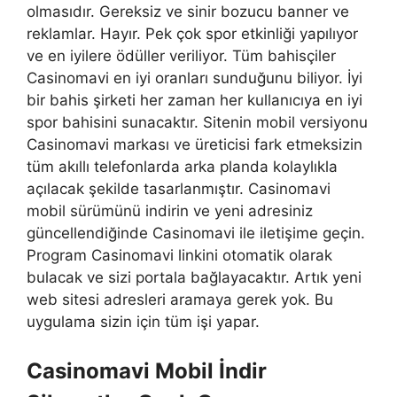
olmasıdır. Gereksiz ve sinir bozucu banner ve
reklamlar. Hayır. Pek çok spor etkinliği yapılıyor
ve en iyilere ödüller veriliyor. Tüm bahisçiler
Casinomavi en iyi oranları sunduğunu biliyor. İyi
bir bahis şirketi her zaman her kullanıcıya en iyi
spor bahisini sunacaktır. Sitenin mobil versiyonu
Casinomavi markası ve üreticisi fark etmeksizin
tüm akıllı telefonlarda arka planda kolaylıkla
açılacak şekilde tasarlanmıştır. Casinomavi
mobil sürümünü indirin ve yeni adresiniz
güncellendiğinde Casinomavi ile iletişime geçin.
Program Casinomavi linkini otomatik olarak
bulacak ve sizi portala bağlayacaktır. Artık yeni
web sitesi adresleri aramaya gerek yok. Bu
uygulama sizin için tüm işi yapar.
Casinomavi Mobil İndir