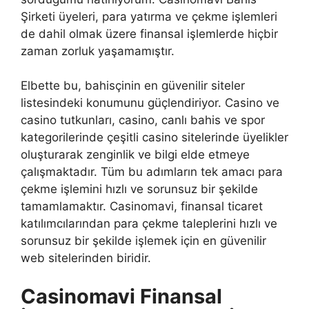
Şirketi üyeleri, para yatırma ve çekme işlemleri
de dahil olmak üzere finansal işlemlerde hiçbir
zaman zorluk yaşamamıştır.
Elbette bu, bahisçinin en güvenilir siteler
listesindeki konumunu güçlendiriyor. Casino ve
casino tutkunları, casino, canlı bahis ve spor
kategorilerinde çeşitli casino sitelerinde üyelikler
oluşturarak zenginlik ve bilgi elde etmeye
çalışmaktadır. Tüm bu adımların tek amacı para
çekme işlemini hızlı ve sorunsuz bir şekilde
tamamlamaktır. Casinomavi, finansal ticaret
katılımcılarından para çekme taleplerini hızlı ve
sorunsuz bir şekilde işlemek için en güvenilir
web sitelerinden biridir.
Casinomavi Finansal