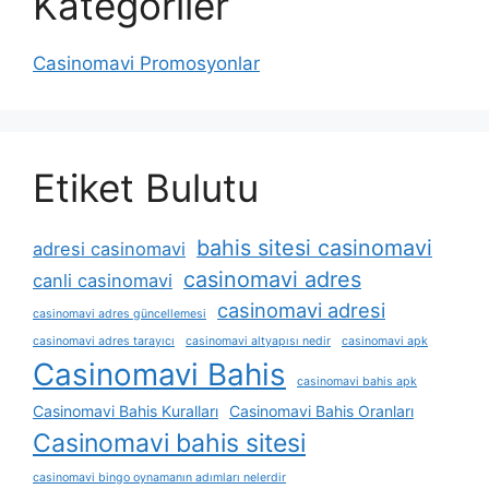
Kategoriler
Casinomavi Promosyonlar
Etiket Bulutu
bahis sitesi casinomavi
adresi casinomavi
casinomavi adres
canli casinomavi
casinomavi adresi
casinomavi adres güncellemesi
casinomavi adres tarayıcı
casinomavi altyapısı nedir
casinomavi apk
Casinomavi Bahis
casinomavi bahis apk
Casinomavi Bahis Kuralları
Casinomavi Bahis Oranları
Casinomavi bahis sitesi
casinomavi bingo oynamanın adımları nelerdir