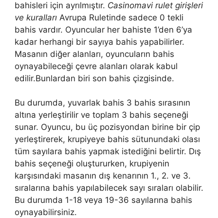
bahisleri için ayrılmıştır.
Casinomavi rulet girişleri
ve kuralları
Avrupa Ruletinde sadece 0 tekli
bahis vardır. Oyuncular her bahiste 1’den 6’ya
kadar herhangi bir sayıya bahis yapabilirler.
Masanın diğer alanları, oyuncuların bahis
oynayabileceği çevre alanları olarak kabul
edilir.Bunlardan biri son bahis çizgisinde.
Bu durumda, yuvarlak bahis 3 bahis sırasının
altına yerleştirilir ve toplam 3 bahis seçeneği
sunar. Oyuncu, bu üç pozisyondan birine bir çip
yerleştirerek, krupiyeye bahis sütunundaki olası
tüm sayılara bahis yapmak istediğini belirtir. Dış
bahis seçeneği oluştururken, krupiyenin
karşısındaki masanın dış kenarının 1., 2. ve 3.
sıralarına bahis yapılabilecek sayı sıraları olabilir.
Bu durumda 1-18 veya 19-36 sayılarına bahis
oynayabilirsiniz.