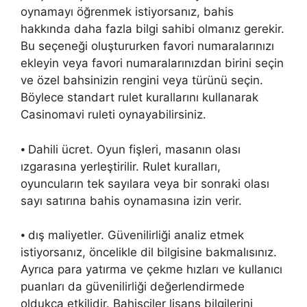
oynamayı öğrenmek istiyorsanız, bahis
hakkında daha fazla bilgi sahibi olmanız gerekir.
Bu seçeneği oluştururken favori numaralarınızı
ekleyin veya favori numaralarınızdan birini seçin
ve özel bahsinizin rengini veya türünü seçin.
Böylece standart rulet kurallarını kullanarak
Casinomavi ruleti oynayabilirsiniz.
⦁ Dahili ücret. Oyun fişleri, masanın olası
ızgarasına yerleştirilir. Rulet kuralları,
oyuncuların tek sayılara veya bir sonraki olası
sayı satırına bahis oynamasına izin verir.
⦁ dış maliyetler. Güvenilirliği analiz etmek
istiyorsanız, öncelikle dil bilgisine bakmalısınız.
Ayrıca para yatırma ve çekme hızları ve kullanıcı
puanları da güvenilirliği değerlendirmede
oldukça etkilidir. Bahisçiler lisans bilgilerini