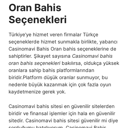
Oran Bahis
Seçenekleri
Türkiye’ye hizmet veren firmalar Türkçe
seçeneklerde hizmet sunmakla birlikte, yabancı
Casinomavi Bahis Oran bahis seçeneklerine de
sahiptirler. Şikayet sayısına
Casinomavi bahis
oran bahis seçenekleri
bakılırsa, oldukça yüksek
oranlara sahip bahis platformlarından
biridir.Platform düşük oranlar sunmuyor, bu
nedenle büyük kazanmak için çok fazla oyun
kaydetmenize gerek yok.
Casinomavi bahis sitesi en güvenilir sitelerden
biridir ve finansal işlemler için hala en güvenilir
sitedir. Casinomavi bahis sitesi güvenilir mi diye
sorduğumu hatırlıyorum. Casinomavi Bahis