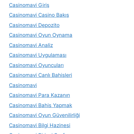
Casinomavi Giriş
Casinomavi Casino Bakış
Casinomavi Depozito
Casinomavi Oyun Oynama
Casinomavi Analiz
Casinomavi Uygulaması
Casinomavi Oyuncuları
Casinomavi Canlı Bahisleri
Casinomavi
Casinomavi Para Kazanın
Casinomavi Bahis Yapmak
Casinomavi Oyun Güvenilirliği
Casinomavi Bilgi Hazinesi