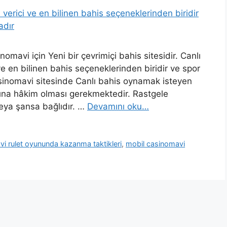
omavi için Yeni bir çevrimiçi bahis sitesidir. Canlı
e en bilinen bahis seçeneklerinden biridir ve spor
asinomavi sitesinde Canlı bahis oynamak isteyen
rına hâkim olması gerekmektedir. Rastgele
eya şansa bağlıdır. …
Devamını oku…
i rulet oyununda kazanma taktikleri
,
mobil casinomavi