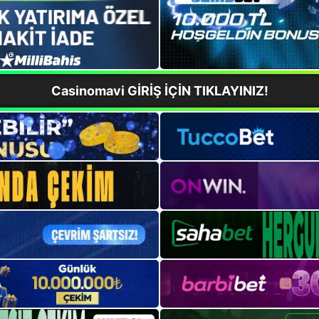
Casinomavi GİRİŞ İÇİN TIKLAYINIZ!