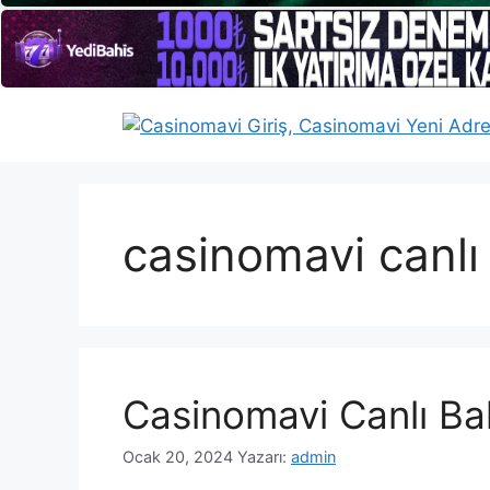
İçeriğe
atla
casinomavi canlı 
Casinomavi Canlı Bah
Ocak 20, 2024
Yazarı:
admin