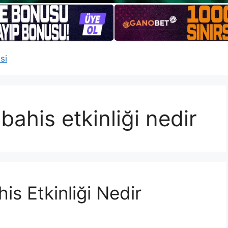
bahis etkinliği nedir
is Etkinliği Nedir