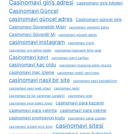
Casinomavi giriş adresi
casinomavi giriş bilgileri
Casinomavi Güncel
casinomavi güncel adres
Casinomavi güncel giriş
Casinomavi Güvenebilir Misin
casinomavi güvenilir bahis
Casinomavi Güvenilir Mi
casinomavi güvenli adres
casinomavi instagram
casinomavi i̇çerik
casinomavi i̇çin belge talebi
casinomavi kapsamlı bilgi web
Casinomavi kayıt
casinomavi kayıt sayfası
casinomavi kaç oldu
casinomavi lisansına sahip misiniz
casinomavi maç izleme
casinomavi mobil versiyonu
casinomavi nasil bir site
casinomavi nasıl katılabilirim
casinomavi nasıl web sitesi
casinomavi nedir
casinomavi ne tür yardımlar sunabilir
casinomavi oran
casinomavi para kazanın
casinomavi oyun bahis sitesi
casinomavi para yatirma
casinomavi para çekme
casinomavi promosyon kodu
casinomavi sanal cüzdan
casinomavi sitesi
casinomavi sistem giriş bilgi
casinomavi spor bahisleri