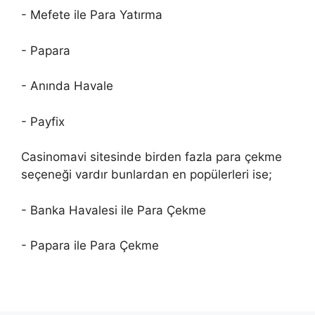
- Mefete ile Para Yatırma
- Papara
- Anında Havale
- Payfix
Casinomavi sitesinde birden fazla para çekme
seçeneği vardır bunlardan en popülerleri ise;
- Banka Havalesi ile Para Çekme
- Papara ile Para Çekme