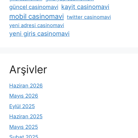
kayit casinomavi
güncel casinomavi
mobil casinomavi
twitter casinomavi
yeni adresi casinomavi
yeni giris casinomavi
Arşivler
Haziran 2026
Mayıs 2026
Eylül 2025
Haziran 2025
Mayıs 2025
Şubat 2025