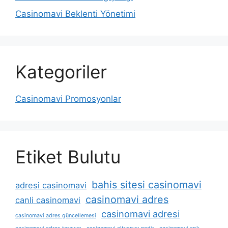
Casinomavi Beklenti Yönetimi
Kategoriler
Casinomavi Promosyonlar
Etiket Bulutu
bahis sitesi casinomavi
adresi casinomavi
casinomavi adres
canli casinomavi
casinomavi adresi
casinomavi adres güncellemesi